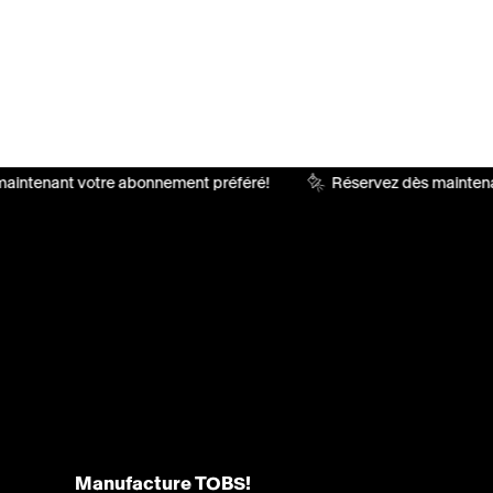
aintenant votre abonnement préféré!
Réservez dès maintena
Manufacture TOBS!