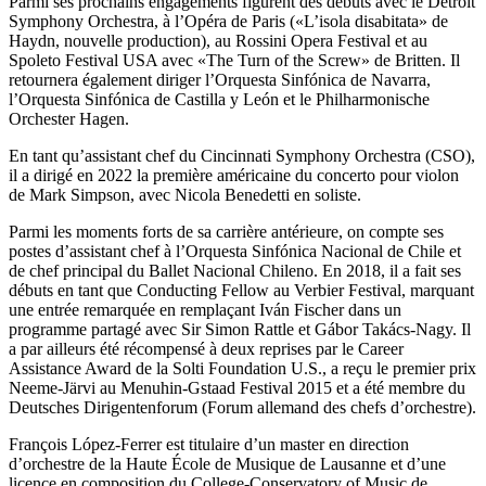
Parmi ses prochains engagements figurent des débuts avec le Detroit
Symphony Orchestra, à l’Opéra de Paris («L’isola disabitata» de
Haydn, nouvelle production), au Rossini Opera Festival et au
Spoleto Festival USA avec «The Turn of the Screw» de Britten. Il
retournera également diriger l’Orquesta Sinfónica de Navarra,
l’Orquesta Sinfónica de Castilla y León et le Philharmonische
Orchester Hagen.
En tant qu’assistant chef du Cincinnati Symphony Orchestra (CSO),
il a dirigé en 2022 la première américaine du concerto pour violon
de Mark Simpson, avec Nicola Benedetti en soliste.
Parmi les moments forts de sa carrière antérieure, on compte ses
postes d’assistant chef à l’Orquesta Sinfónica Nacional de Chile et
de chef principal du Ballet Nacional Chileno. En 2018, il a fait ses
débuts en tant que Conducting Fellow au Verbier Festival, marquant
une entrée remarquée en remplaçant Iván Fischer dans un
programme partagé avec Sir Simon Rattle et Gábor Takács-Nagy. Il
a par ailleurs été récompensé à deux reprises par le Career
Assistance Award de la Solti Foundation U.S., a reçu le premier prix
Neeme-Järvi au Menuhin-Gstaad Festival 2015 et a été membre du
Deutsches Dirigentenforum (Forum allemand des chefs d’orchestre).
François López-Ferrer est titulaire d’un master en direction
d’orchestre de la Haute École de Musique de Lausanne et d’une
licence en composition du College-Conservatory of Music de