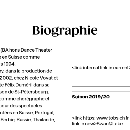
Biographie
 (BA hons Dance Theater
ce en Suisse comme
s 1994.
<link internal link in current
, dans la production de
e 2002, chez Nicole Voyat et
te Félix Duméril dans sa
son de St-Pétersbourg.
Saison 2019/20
, comme chorégraphe et
pour des spectacles
ntées en Suisse, Portugal,
<link https: www.tobs.ch f
Serbie, Russie, Thaïlande,
link in new>Swan@Lake