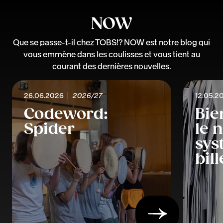
NOW
Que se passe-t-il chez TOBS!? NOW est notre blog qui
vous emmène dans les coulisses et vous tient au
courant des dernières nouvelles.
26.06.2026
2026/27
12.05.2
Codeword:
Bie
Spider
le 
sys
bil