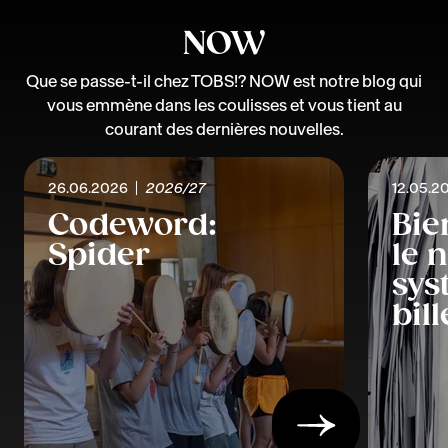
NOW
Que se passe-t-il chez TOBS!? NOW est notre blog qui
vous emmène dans les coulisses et vous tient au
courant des dernières nouvelles.
26.06.2026
2026/27
12.05.2
Codeword:
Bie
Spider
le 
sys
bil