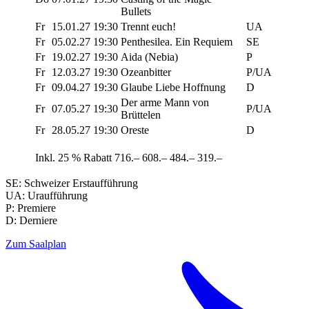
Bullets
Fr
15.01.27
19:30
Trennt euch!
UA
Fr
05.02.27
19:30
Penthesilea. Ein Requiem
SE
Fr
19.02.27
19:30
Aida (Nebia)
P
Fr
12.03.27
19:30
Ozeanbitter
P/UA
Fr
09.04.27
19:30
Glaube Liebe Hoffnung
D
Der arme Mann von
Fr
07.05.27
19:30
P/UA
Brüttelen
Fr
28.05.27
19:30
Oreste
D
Inkl. 25 % Rabatt
716.–
608.–
484.–
319.–
SE: Schweizer Erstaufführung
UA: Uraufführung
P: Premiere
D: Derniere
Zum Saalplan