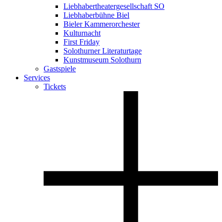
Liebhabertheatergesellschaft SO
Liebhaberbühne Biel
Bieler Kammerorchester
Kulturnacht
First Friday
Solothurner Literaturtage
Kunstmuseum Solothurn
Gastspiele
Services
Tickets