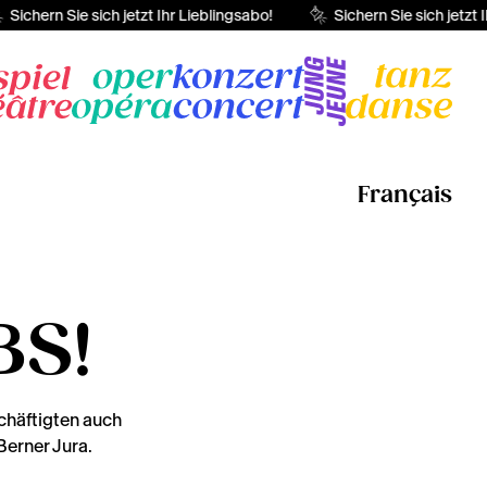
Sichern Sie sich jetzt Ihr Lieblingsabo!
Sichern Sie sich jetzt I
Français
BS!
schäftigten auch
Berner Jura.