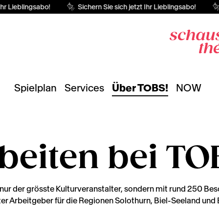
hr Lieblingsabo!
Sichern Sie sich jetzt Ihr Lieblingsabo!
Spielplan
Services
Über TOBS!
NOW
beiten bei TO
 nur der grösste Kulturveranstalter, sondern mit rund 250 Be
ter Arbeitgeber für die Regionen Solothurn, Biel-Seeland und 