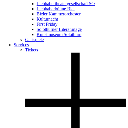
Liebhabertheatergesellschaft SO
Liebhaberbühne Biel
Bieler Kammerorchester
Kulturnacht
First Friday
Solothurner Literaturtage
Kunstmuseum Solothurn
Gastspiele
Services
Tickets