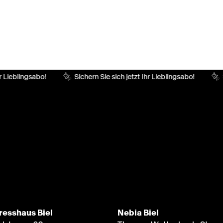
r Lieblingsabo!
Sichern Sie sich jetzt Ihr Lieblingsabo!
S
resshaus Biel
Nebia Biel