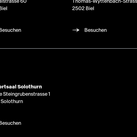
alstrasse 60
Thomas-Wyttenbach-Strass
Biel
2502 Biel
Besuchen
Besuchen
rtsaal Solothurn
e Steingrubenstrasse 1
Solothurn
Besuchen