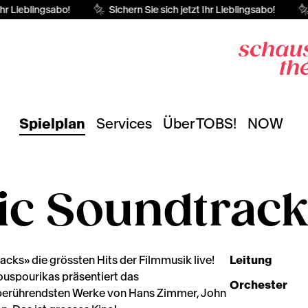
hr Lieblingsabo!
Sichern Sie sich jetzt Ihr Lieblingsabo!
Spielplan
Services
Über TOBS!
NOW
c Soundtrack
cks» die grössten Hits der Filmmusik live!
Leitung
ouspourikas präsentiert das
Orchester
e berührendsten Werke von Hans Zimmer, John