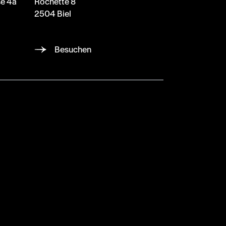
e 4a
Rochette 8
2504 Biel
Besuchen