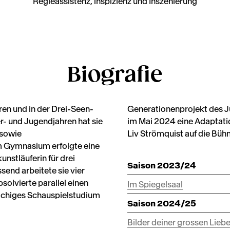
Regieassistenz, lnspizienz und Inszenierung
Biografie
oren und in der Drei-Seen-
Generationenprojekt des Ju
r- und Jugendjahren hat sie
im Mai 2024 eine Adaptati
 sowie
Liv Strömquist auf die Bühn
 Gymnasium erfolgte eine
unstläuferin für drei
Saison 2023/24
send arbeitete sie vier
solvierte parallel einen
Im Spiegelsaal
rachiges Schauspielstudium
Saison 2024/25
Bilder deiner grossen Lieb