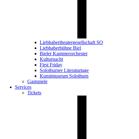
Liebhabertheatergesellschaft SO
Liebhaberbühne Biel
Bieler Kammerorchester
Kulturnacht
First Friday
Solothurner Literaturtage
Kunstmuseum Solothurn
Gastspiele
Services
Tickets