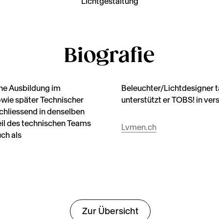
Lichtgestaltung
Biografie
he Ausbildung im
tel der Lvmen GmbH
owie später Technischer
unterstützt er TOBS! in ve
schliessend in denselben
eil des technischen Teams
Lvmen.ch
uch als
Zur Übersicht