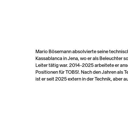
Mario Bösemann absolvierte seine technisc
Beleuchter/Lichtdesigner tätig. Als ein drit
Kassablanca in Jena, wo er als Beleuchter s
Leiter tätig war. 2014-2025 arbeitete er an
Positionen für TOBS!. Nach den Jahren als T
ist er seit 2025 extern in der Technik, aber a