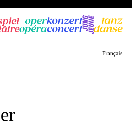
Français
er