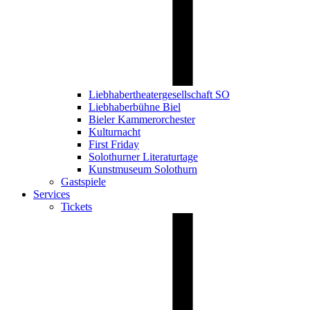
Liebhabertheatergesellschaft SO
Liebhaberbühne Biel
Bieler Kammerorchester
Kulturnacht
First Friday
Solothurner Literaturtage
Kunstmuseum Solothurn
Gastspiele
Services
Tickets