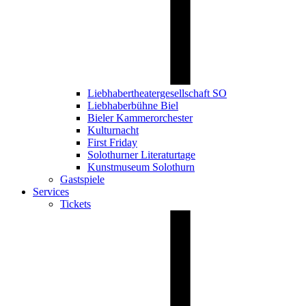
Liebhabertheatergesellschaft SO
Liebhaberbühne Biel
Bieler Kammerorchester
Kulturnacht
First Friday
Solothurner Literaturtage
Kunstmuseum Solothurn
Gastspiele
Services
Tickets