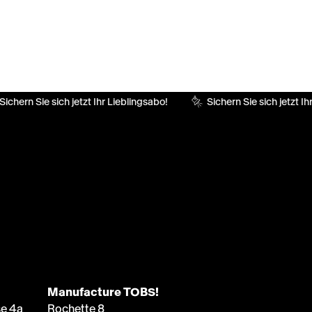
ichern Sie sich jetzt Ihr Lieblingsabo!
Sichern Sie sich jetzt Ih
Manufacture TOBS!
e 4a
Rochette 8