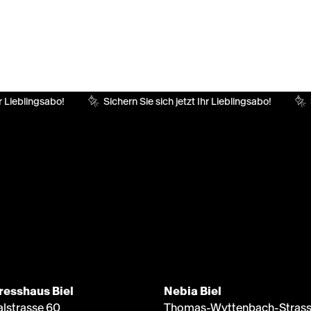
r Lieblingsabo!
Sichern Sie sich jetzt Ihr Lieblingsabo!
S
resshaus Biel
Nebia Biel
alstrasse 60
Thomas-Wyttenbach-Strass