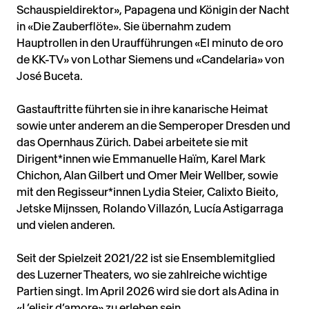
Schauspieldirektor», Papagena und Königin der Nacht
in «Die Zauberflöte». Sie übernahm zudem
Hauptrollen in den Uraufführungen «El minuto de oro
de KK-TV» von Lothar Siemens und «Candelaria» von
José Buceta.
Gastauftritte führten sie in ihre kanarische Heimat
sowie unter anderem an die Semperoper Dresden und
das Opernhaus Zürich. Dabei arbeitete sie mit
Dirigent*innen wie Emmanuelle Haïm, Karel Mark
Chichon, Alan Gilbert und Omer Meir Wellber, sowie
mit den Regisseur*innen Lydia Steier, Calixto Bieito,
Jetske Mijnssen, Rolando Villazón, Lucía Astigarraga
und vielen anderen.
Seit der Spielzeit 2021/22 ist sie Ensemblemitglied
des Luzerner Theaters, wo sie zahlreiche wichtige
Partien singt. Im April 2026 wird sie dort als Adina in
«L’elisir d’amore» zu erleben sein.