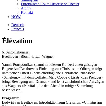
Europäische Route Historische Theater
Archiv
Kontakt
NOW
Deutsch
Français
Élévation
6. Sinfoniekonzert
Beethoven | Bloch | Liszt | Wagner
Yannis Pouspourikas spannt mit diesem Konzert einen geistigen
Bogen: Auf Beethovens Einleitung zu «Christus am Ölberge» folgt
unmittelbar Ernest Blochs eindringliche Hebräische Rhapsodie
«Schelomo» mit dem Cellisten Marc Coppey. Liszts «Les Préludes»
bringt Bewegung und Dramatik und leitet zu sinfonischen Auszügen
aus Wagners «Parsifal», die den Abend in ruhiger Sammlung
beschliessen.
Programm
Ludwig van Beethoven: Introduktion zum Oratorium «Christus am