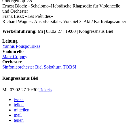
Ölberge» op. 85
Ernest Bloch: «Schelomo»Hebräische Rhapsodie für Violoncello
und Orchester
Franz Liszt: «Les Préludes»
Richard Wagner: Aus «Parsifal»: Vorspiel 3. Akt / Karfreitagszauber
Werkeinführung:
Mi | 03.02.27 | 19:00 | Kongresshaus Biel
Leitung
Yannis Pouspourikas
Violoncello
Marc Coppey
Orchester
Sinfonieorchester Biel Solothurn TOBS!
Kongresshaus Biel
Mi. 03.02.27 19:30
Tickets
tweet
teilen
mitteilen
mail
teilen