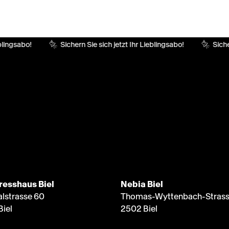
blingsabo!
Sichern Sie sich jetzt Ihr Lieblingsabo!
Sicher
resshaus Biel
Nebia Biel
alstrasse 60
Thomas-Wyttenbach-Strass
Biel
2502 Biel