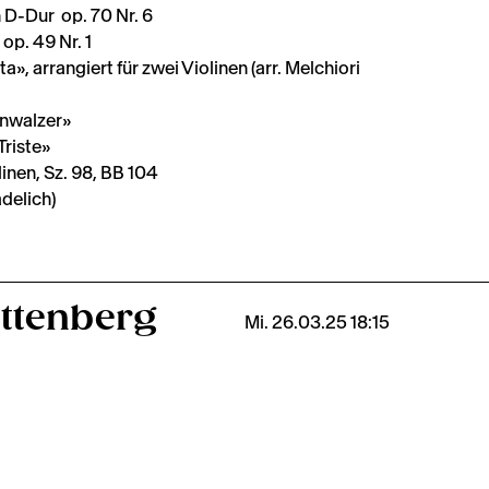
 D-Dur op. 70 Nr. 6
op. 49 Nr. 1
», arrangiert für zwei Violinen (arr. Melchiori
enwalzer»
Triste»
inen, Sz. 98, BB 104
adelich)
ttenberg
Mi. 26.03.25 18:15