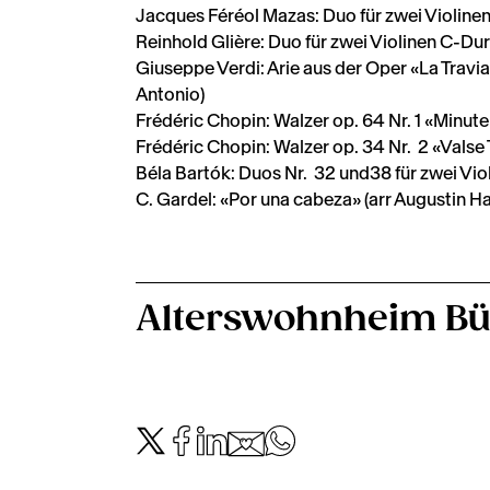
Jacques Féréol Mazas: Duo für zwei Violinen
Reinhold Glière: Duo für zwei Violinen C-Dur 
Giuseppe Verdi: Arie aus der Oper «La Traviata
Antonio)
Frédéric Chopin: Walzer op. 64 Nr. 1 «Minut
Frédéric Chopin: Walzer op. 34 Nr. 2 «Valse 
Béla Bartók: Duos Nr. 32 und38 für zwei Viol
C. Gardel: «Por una cabeza» (arr Augustin H
Alterswohnheim Bü