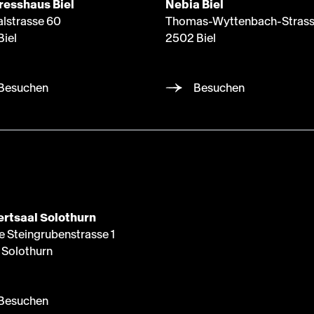
resshaus Biel
Nebia Biel
alstrasse 60
Thomas-Wyttenbach-Strass
Biel
2502 Biel
Besuchen
Besuchen
rtsaal Solothurn
e Steingrubenstrasse 1
Solothurn
Besuchen