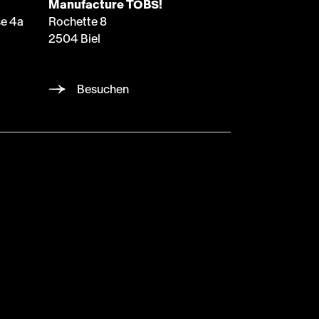
Manufacture TOBS!
e 4a
Rochette 8
2504 Biel
Besuchen