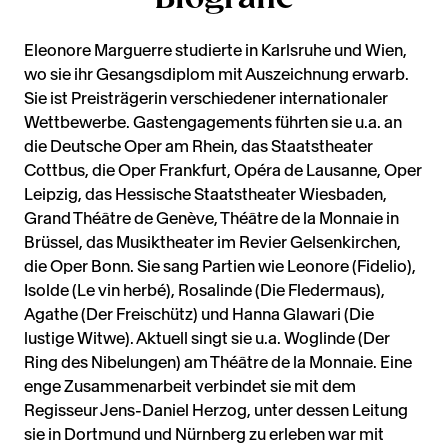
Eleonore Marguerre studierte in Karlsruhe und Wien,
wo sie ihr Gesangsdiplom mit Auszeichnung erwarb.
Sie ist Preisträgerin verschiedener internationaler
Wettbewerbe. Gastengagements führten sie u.a. an
die Deutsche Oper am Rhein, das Staatstheater
Cottbus, die Oper Frankfurt, Opéra de Lausanne, Oper
Leipzig, das Hessische Staatstheater Wiesbaden,
Grand Théâtre de Genève, Théâtre de la Monnaie in
Brüssel, das Musiktheater im Revier Gelsenkirchen,
die Oper Bonn. Sie sang Partien wie Leonore (Fidelio),
Isolde (Le vin herbé), Rosalinde (Die Fledermaus),
Agathe (Der Freischütz) und Hanna Glawari (Die
lustige Witwe). Aktuell singt sie u.a. Woglinde (Der
Ring des Nibelungen) am Théâtre de la Monnaie. Eine
enge Zusammenarbeit verbindet sie mit dem
Regisseur Jens-Daniel Herzog, unter dessen Leitung
sie in Dortmund und Nürnberg zu erleben war mit