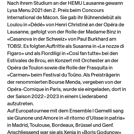
Nach ihrem Studium an der HEMU Lausanne gewann
Lysa Menu 2021 den 2. Preis beim Concours
International de Mâcon. Sie gab ihr Bühnendebüt als
Loulou in «Dédé» von Henri Christiné an der Opéra de
Lausanne, gefolgt von der Rolle der Madame Binz in
«Casanova in der Schweiz» von Paul Burkhard am
TOBS!. Es folgten Auftritte als Susanna in «Le nozze di
Figaro» und als Fiordiligi in «Così fan tutte» bei den
Estivales de Brou, ein Konzert mit Orchester an der
Opéra de Toulon sowie die Rolle der Frasquita in
«Carmen» beim Festival du Toûno. Als Preisträgerin
der renommierten Bourse Menda, vergeben von der
Opéra-Comique in Paris, wurde sie eingeladen, dort in
der Saison 2022–2023 in einem Liederabend
aufzutreten.
Auf Europatournee mit dem Ensemble I Gemelli sang
sie Giunone und Amore in «Il ritorno d’Ulisse in patria»
in Madrid, Toulouse, Bordeaux, Brüssel und Genf.
Anschliessend war sie als Xenia in «Boris Godunow»