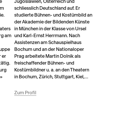
e
Jugoslawien, Österreich und
em
schliesslich Deutschland auf. Er
ie.
studierte Bühnen- und Kostümbild an
der Akademie der Bildenden Künste
aters
in München in der Klasse von Ursel
rg am
und Karl-Ernst Herrmann. Nach
Assistenzen am Schauspielhaus
ruppe
Bochum und an der Nationaloper
 er
Prag arbeitete Martin Dolnik als
ätig.
freischaffender Bühnen- und
urg
Kostümbildner u. a. an den Theatern
»
in Bochum, Zürich, Stuttgart, Kiel,…
Zum Profil