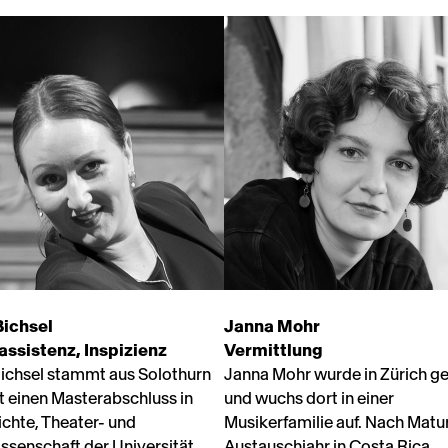
Bichsel
Janna Mohr
assistenz, Inspizienz
Vermittlung
ichsel stammt aus Solothurn
Janna Mohr wurde in Zürich g
t einen Masterabschluss in
und wuchs dort in einer
chte, Theater- und
Musikerfamilie auf. Nach Matu
ssenschaft der Universität
Austauschjahr in Costa Rica