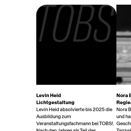
Levin Heid
Nora 
Lichtgestaltung
Regie
Levin Heid absolvierte bis 2025 die
Nora B
Ausbildung zum
und ha
Veranstaltungsfachmann bei TOBS!.
Geschi
Nach den Jahren als Teil des
Tanzwi