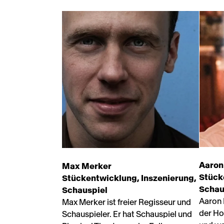
Aaron
Max Merker
Stück
Stückentwicklung, Inszenierung,
Schau
Schauspiel
Aaron 
Max Merker ist freier Regisseur und
der Ho
Schauspieler. Er hat Schauspiel und