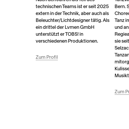
technischen Teams ist er seit 2025
Bern. 
extern in der Technik, aber auch als
Choreo
Beleuchter/Lichtdesigner tätig. Als
Tanz i
ein drittel der Lvmen GmbH
und an
unterstützt er TOBS! in
Regieas
verschiedenen Produktionen.
sie se
Selzac
Tanzan
Zum Profil
mitorg
Kulisse
Musikt
Zum Pr