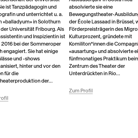
Sie ist Tanzpädagogin und
absolvierte sie eine
grafin und unterrichtet u. a.
Bewegungstheater-Ausbildun
m «balladyum» in Solothurn
der École Lassaad in Brüssel, 
 der Universität Fribourg. Als
Förderpreisträgerin des Migro
sistentin und Inspizientin ist
Kulturprozent, gründete mit
it 2016 bei der Sommeroper
Komiliton*innen die Compagn
h engagiert. Sie hat einige
«ausartung» und absolvierte e
lässe und -shows
fünfmonatiges Praktikum bei
anisiert, hinter und vor den
Zentrum des Theater der
n für die
Unterdrückten in Rio…
heaterproduktion der…
Zum Profil
ofil