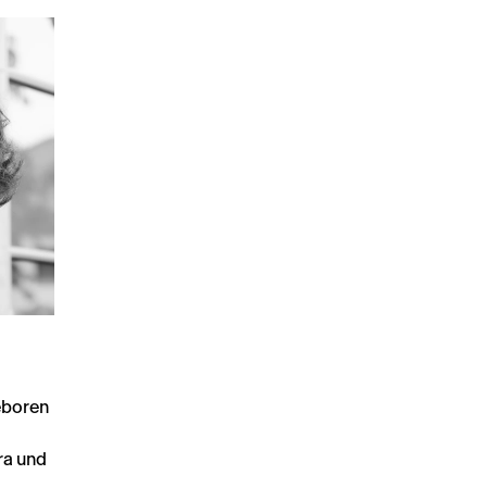
eboren
ra und