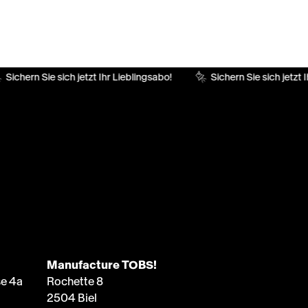
Sichern Sie sich jetzt Ihr Lieblingsabo!
Sichern Sie sich jetzt Ih
Manufacture TOBS!
e 4a
Rochette 8
2504 Biel