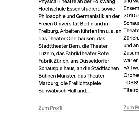
und wa
Physical Theatre an der Folkwang
Ensemb
Hochschule Essen studiert, sowie
2010 i
Philosophie und Germanistik an der
Schaus
Freien Universität Berlin und in
Theate
Freiburg. Arbeiten führten ihn u. a. an
Zürich
das Theater Oberhausen, das
und am
Stadttheater Bern, die Theater
Zusam
Luzern, das Fabriktheater Rote
war er
Fabrik Zürich, ans Düsseldorfer
«All w
Schauspielhaus, an die Städtischen
Orpheu
Bühnen Münster, das Theater
TOBS! 
Marburg, die Freilichtspiele
Titelro
Schwäbisch Hall und…
Zum Pr
Zum Profil