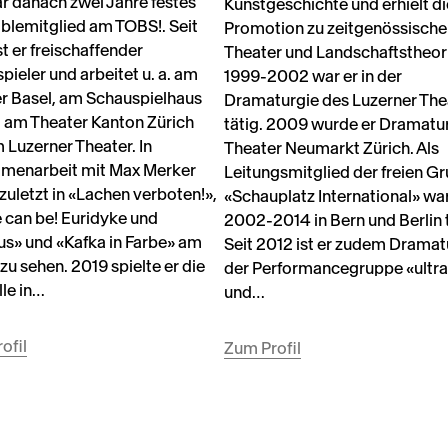
r danach zwei Jahre festes
Kunstgeschichte und erhielt di
lemitglied am TOBS!. Seit
Promotion zu zeitgenössisch
st er freischaffender
Theater und Landschaftstheor
pieler und arbeitet u. a. am
1999-2002 war er in der
r Basel, am Schauspielhaus
Dramaturgie des Luzerner The
, am Theater Kanton Zürich
tätig. 2009 wurde er Dramatu
 Luzerner Theater. In
Theater Neumarkt Zürich. Als
menarbeit mit Max Merker
Leitungsmitglied der freien G
 zuletzt in «Lachen verboten!»,
«Schauplatz International» war
e can be! Euridyke und
2002-2014 in Bern und Berlin t
s» und «Kafka in Farbe» am
Seit 2012 ist er zudem Dramat
zu sehen. 2019 spielte er die
der Performancegruppe «ultra
lle in…
und…
ofil
Zum Profil