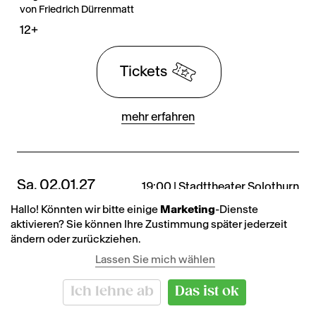
von Friedrich Dürrenmatt
12+
Tickets
mehr erfahren
Sa. 02.01.27
19:00 | Stadttheater Solothurn
Hallo! Könnten wir bitte einige
Marketing
-Dienste
Derniere
aktivieren? Sie können Ihre Zustimmung später jederzeit
ändern oder zurückziehen.
Romulus der
schauspiel
Lassen Sie mich wählen
Grosse
Ich lehne ab
Das ist ok
Ungeschichtliche historische Komödie
von Friedrich Dürrenmatt