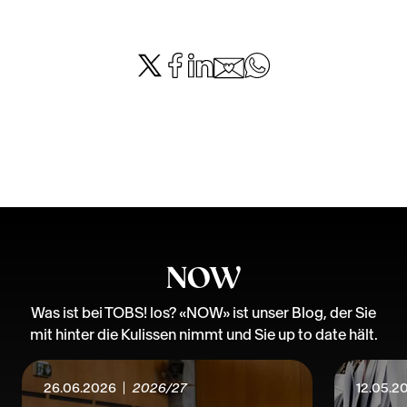
NOW
Was ist bei TOBS! los? «NOW» ist unser Blog, der Sie
mit hinter die Kulissen nimmt und Sie up to date hält.
26.06.2026
2026/27
12.05.2