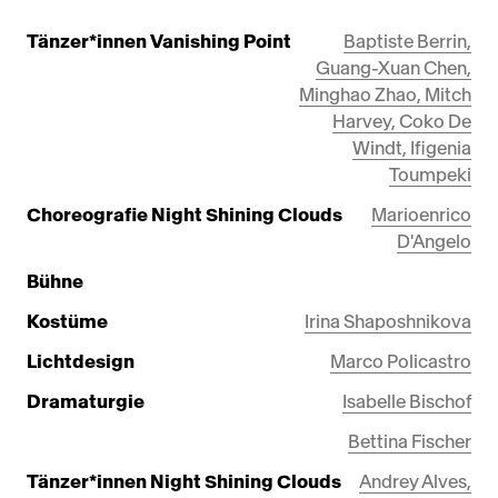
Tänzer*innen Vanishing Point
Baptiste Berrin,
Guang-Xuan Chen,
Minghao Zhao, Mitch
Harvey, Coko De
Windt, Ifigenia
Toumpeki
Choreografie Night Shining Clouds
Marioenrico
D'Angelo
Bühne
Kostüme
Irina Shaposhnikova
Lichtdesign
Marco Policastro
Dramaturgie
Isabelle Bischof
Bettina Fischer
Tänzer*innen Night Shining Clouds
Andrey Alves,